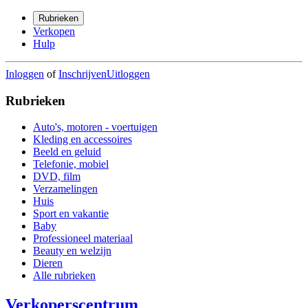
Rubrieken
Verkopen
Hulp
Inloggen
of
Inschrijven
Uitloggen
Rubrieken
Auto's, motoren - voertuigen
Kleding en accessoires
Beeld en geluid
Telefonie, mobiel
DVD, film
Verzamelingen
Huis
Sport en vakantie
Baby
Professioneel materiaal
Beauty en welzijn
Dieren
Alle rubrieken
Verkoperscentrum