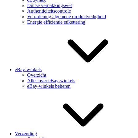
Duitse verpakkingswet
Authenticiteitscontrole
Verordening algemene productveiligheid
Energie efficientie etikettering
eBay-winkels
Overzicht
Alles over eBay-winkels
eBay-winkels beheren
Verzending