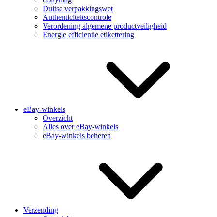
Duitse verpakkingswet
Authenticiteitscontrole
Verordening algemene productveiligheid
Energie efficientie etikettering
eBay-winkels
Overzicht
Alles over eBay-winkels
eBay-winkels beheren
Verzending