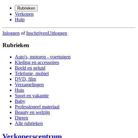
Rubrieken
Verkopen
Hulp
Inloggen
of
Inschrijven
Uitloggen
Rubrieken
Auto's, motoren - voertuigen
Kleding en accessoires
Beeld en geluid
Telefonie, mobiel
DVD, film
Verzamelingen
Huis
Sport en vakantie
Baby
Professioneel materiaal
Beauty en welzijn
Dieren
Alle rubrieken
Verkoperscentrum