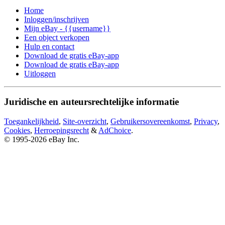
Home
Inloggen/inschrijven
Mijn eBay - {{username}}
Een object verkopen
Hulp en contact
Download de gratis eBay-app
Download de gratis eBay-app
Uitloggen
Juridische en auteursrechtelijke informatie
Toegankelijkheid
,
Site-overzicht
,
Gebruikersovereenkomst
,
Privacy
,
Cookies
,
Herroepingsrecht
&
AdChoice
.
© 1995-2026 eBay Inc.