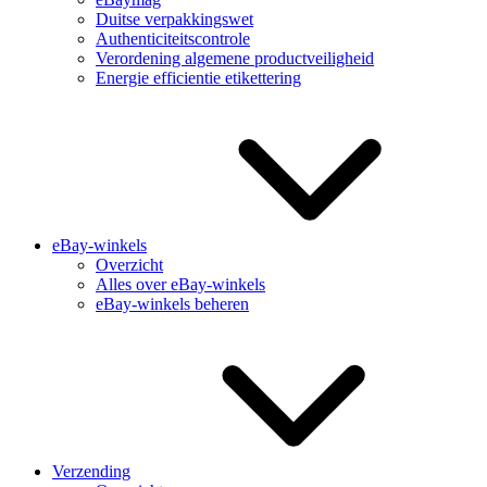
Duitse verpakkingswet
Authenticiteitscontrole
Verordening algemene productveiligheid
Energie efficientie etikettering
eBay-winkels
Overzicht
Alles over eBay-winkels
eBay-winkels beheren
Verzending