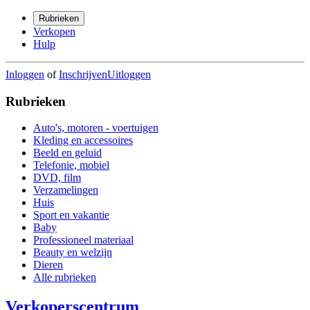
Rubrieken
Verkopen
Hulp
Inloggen
of
Inschrijven
Uitloggen
Rubrieken
Auto's, motoren - voertuigen
Kleding en accessoires
Beeld en geluid
Telefonie, mobiel
DVD, film
Verzamelingen
Huis
Sport en vakantie
Baby
Professioneel materiaal
Beauty en welzijn
Dieren
Alle rubrieken
Verkoperscentrum