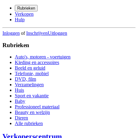
Rubrieken
Verkopen
Hulp
Inloggen
of
Inschrijven
Uitloggen
Rubrieken
Auto's, motoren - voertuigen
Kleding en accessoires
Beeld en geluid
Telefonie, mobiel
DVD, film
Verzamelingen
Huis
Sport en vakantie
Baby
Professioneel materiaal
Beauty en welzijn
Dieren
Alle rubrieken
Verkoperscentrum