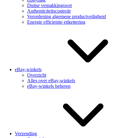
Duitse verpakkingswet
Authenticiteitscontrole
Verordening algemene productveiligheid
Energie efficientie etikettering
eBay-winkels
Overzicht
Alles over eBay-winkels
eBay-winkels beheren
Verzending