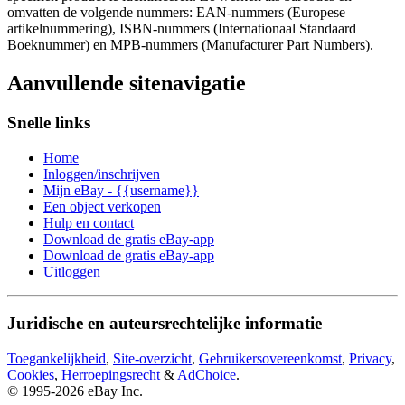
omvatten de volgende nummers: EAN-nummers (Europese
artikelnummering), ISBN-nummers (Internationaal Standaard
Boeknummer) en MPB-nummers (Manufacturer Part Numbers).
Aanvullende sitenavigatie
Snelle links
Home
Inloggen/inschrijven
Mijn eBay - {{username}}
Een object verkopen
Hulp en contact
Download de gratis eBay-app
Download de gratis eBay-app
Uitloggen
Juridische en auteursrechtelijke informatie
Toegankelijkheid
,
Site-overzicht
,
Gebruikersovereenkomst
,
Privacy
,
Cookies
,
Herroepingsrecht
&
AdChoice
.
© 1995-2026 eBay Inc.