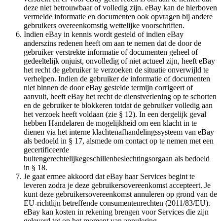
deze niet betrouwbaar of volledig zijn. eBay kan de hierboven
vermelde informatie en documenten ook opvragen bij andere
gebruikers overeenkomstig wettelijke voorschriften.
Indien eBay in kennis wordt gesteld of indien eBay
anderszins redenen heeft om aan te nemen dat de door de
gebruiker verstrekte informatie of documenten geheel of
gedeeltelijk onjuist, onvolledig of niet actueel zijn, heeft eBay
het recht de gebruiker te verzoeken de situatie onverwijld te
verhelpen. Indien de gebruiker de informatie of documenten
niet binnen de door eBay gestelde termijn corrigeert of
aanvult, heeft eBay het recht de dienstverlening op te schorten
en de gebruiker te blokkeren totdat de gebruiker volledig aan
het verzoek heeft voldaan (zie § 12). In een dergelijk geval
hebben Handelaren de mogelijkheid om een klacht in te
dienen via het interne klachtenafhandelingssysteem van eBay
als bedoeld in § 17, alsmede om contact op te nemen met een
gecertificeerde
buitengerechtelijkegeschillenbeslechtingsorgaan als bedoeld
in § 18.
Je gaat ermee akkoord dat eBay haar Services begint te
leveren zodra je deze gebruikersovereenkomst accepteert. Je
kunt deze gebruikersovereenkomst annuleren op grond van de
EU-richtlijn betreffende consumentenrechten (2011/83/EU).
eBay kan kosten in rekening brengen voor Services die zijn
geleverd tot op het moment van annulering.