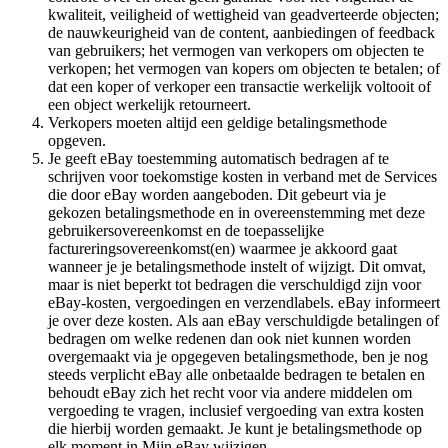
kwaliteit, veiligheid of wettigheid van geadverteerde objecten;
de nauwkeurigheid van de content, aanbiedingen of feedback
van gebruikers; het vermogen van verkopers om objecten te
verkopen; het vermogen van kopers om objecten te betalen; of
dat een koper of verkoper een transactie werkelijk voltooit of
een object werkelijk retourneert.
Verkopers moeten altijd een geldige betalingsmethode
opgeven.
Je geeft eBay toestemming automatisch bedragen af te
schrijven voor toekomstige kosten in verband met de Services
die door eBay worden aangeboden. Dit gebeurt via je
gekozen betalingsmethode en in overeenstemming met deze
gebruikersovereenkomst en de toepasselijke
factureringsovereenkomst(en) waarmee je akkoord gaat
wanneer je je betalingsmethode instelt of wijzigt. Dit omvat,
maar is niet beperkt tot bedragen die verschuldigd zijn voor
eBay-kosten, vergoedingen en verzendlabels. eBay informeert
je over deze kosten. Als aan eBay verschuldigde betalingen of
bedragen om welke redenen dan ook niet kunnen worden
overgemaakt via je opgegeven betalingsmethode, ben je nog
steeds verplicht eBay alle onbetaalde bedragen te betalen en
behoudt eBay zich het recht voor via andere middelen om
vergoeding te vragen, inclusief vergoeding van extra kosten
die hierbij worden gemaakt. Je kunt je betalingsmethode op
elk moment in Mijn eBay wijzigen.