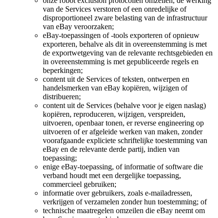
onze robot exclusion protocollen omzeilen, de werking
van de Services verstoren of een onredelijke of
disproportioneel zware belasting van de infrastructuur
van eBay veroorzaken;
eBay-toepassingen of -tools exporteren of opnieuw
exporteren, behalve als dit in overeenstemming is met
de exportwetgeving van de relevante rechtsgebieden en
in overeenstemming is met gepubliceerde regels en
beperkingen;
content uit de Services of teksten, ontwerpen en
handelsmerken van eBay kopiëren, wijzigen of
distribueren;
content uit de Services (behalve voor je eigen naslag)
kopiëren, reproduceren, wijzigen, verspreiden,
uitvoeren, openbaar tonen, er reverse engineering op
uitvoeren of er afgeleide werken van maken, zonder
voorafgaande expliciete schriftelijke toestemming van
eBay en de relevante derde partij, indien van
toepassing;
enige eBay-toepassing, of informatie of software die
verband houdt met een dergelijke toepassing,
commercieel gebruiken;
informatie over gebruikers, zoals e-mailadressen,
verkrijgen of verzamelen zonder hun toestemming; of
technische maatregelen omzeilen die eBay neemt om