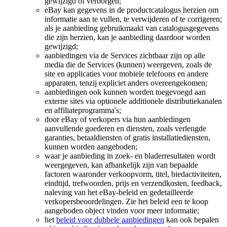
gewijzigd of verborgen;
eBay kan gegevens in de productcatalogus herzien om
informatie aan te vullen, te verwijderen of te corrigeren;
als je aanbieding gebruikmaakt van catalogusgegevens
die zijn herzien, kan je aanbieding daardoor worden
gewijzigd;
aanbiedingen via de Services zichtbaar zijn op alle
media die de Services (kunnen) weergeven, zoals de
site en applicaties voor mobiele telefoons en andere
apparaten, tenzij expliciet anders overeengekomen;
aanbiedingen ook kunnen worden toegevoegd aan
externe sites via optionele additionele distributiekanalen
en affiliateprogramma's;
door eBay of verkopers via hun aanbiedingen
aanvullende goederen en diensten, zoals verlengde
garanties, betaaldiensten of gratis installatiediensten,
kunnen worden aangeboden;
waar je aanbieding in zoek- en bladerresultaten wordt
weergegeven, kan afhankelijk zijn van bepaalde
factoren waaronder verkoopvorm, titel, biedactiviteiten,
eindtijd, trefwoorden, prijs en verzendkosten, feedback,
naleving van het eBay-beleid en gedetailleerde
verkopersbeoordelingen. Zie het beleid een te koop
aangeboden object vinden voor meer informatie;
het
beleid voor dubbele aanbiedingen
kan ook bepalen