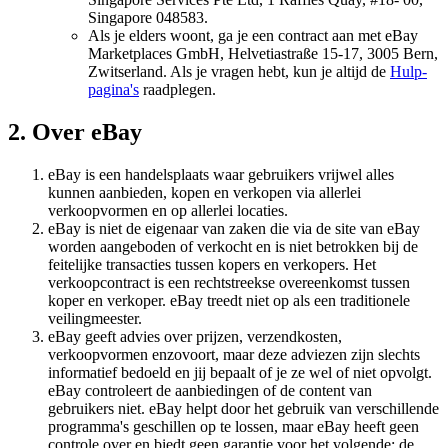
Singapore 048583.
Als je elders woont, ga je een contract aan met eBay
Marketplaces GmbH, Helvetiastraße 15-17, 3005 Bern,
Zwitserland. Als je vragen hebt, kun je altijd de
Hulp-
pagina's
raadplegen.
2. Over eBay
eBay is een handelsplaats waar gebruikers vrijwel alles
kunnen aanbieden, kopen en verkopen via allerlei
verkoopvormen en op allerlei locaties.
eBay is niet de eigenaar van zaken die via de site van eBay
worden aangeboden of verkocht en is niet betrokken bij de
feitelijke transacties tussen kopers en verkopers. Het
verkoopcontract is een rechtstreekse overeenkomst tussen
koper en verkoper. eBay treedt niet op als een traditionele
veilingmeester.
eBay geeft advies over prijzen, verzendkosten,
verkoopvormen enzovoort, maar deze adviezen zijn slechts
informatief bedoeld en jij bepaalt of je ze wel of niet opvolgt.
eBay controleert de aanbiedingen of de content van
gebruikers niet. eBay helpt door het gebruik van verschillende
programma's geschillen op te lossen, maar eBay heeft geen
controle over en biedt geen garantie voor het volgende: de