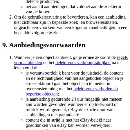
defecte producten;
het aantal aanbiedingen dat voldoet aan de zoekterm
van de koper.
Om de gebruikerservaring te bevorderen, kan een aanbieding
niet zichtbaar zijn in bepaalde zoek- en browseresultaten,
ongeacht een voorkeur van een koper om aanbiedingen in een
bepaalde volgorde te zien.
9. Aanbiedingsvoorwaarden
Wanneer je een object aanbiedt, ga je ermee akkoord de
regels
voor aanbieden
en het
beleid voor verkooppraktijken
na te
leven en dat:
je verantwoordelijk bent voor de juistheid, de content
en de rechtmatigheid van het aangeboden object en je
ermee akkoord gaat het object aan te bieden in
overeenstemming met het
beleid voor verboden en
beperkte objecten
;
je aanbieding gedurende 24 uur mogelijk niet meteen
kan worden gevonden wanneer er op trefwoord of
rubriek wordt gezocht; eBay de exacte duur van
aanbiedingen niet garandeert;
content die in strijd is met het eBay-beleid naar
goeddunken van eBay kan worden verwijderd,