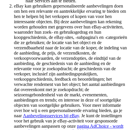
haar Services aan te bieden.
eBay kan gebruikers gepersonaliseerde aanbevelingen doen
om hen een relevante en aantrekkelijke ervaring te bieden om
hen te helpen bij het verkopen of kopen van voor hen
interessante objecten. Bij deze aanbevelingen kan rekening
worden gehouden met gegevens over hun eBay-activiteiten,
waaronder hun zoek- en gebruiksgedrag en hun
koopgeschiedenis, de eBay-sites, -subpagina's en -categorieën
die ze gebruiken; de locatie van het object en de
verzendbaarheid naar de locatie van de koper, de indeling van
de aanbieding, de prijs, de verzendkosten, de
verkoopvoorwaarden, de verzendopties, de eindtijd van de
aanbieding, de geschiedenis van de aanbieding en de
relevantie voor je zoekopdracht; de geschiedenis van de
verkoper, inclusief zijn aanbiedingspraktijken,
verkoopgeschiedenis, feedback en beoordelingen; het
verwachte rendement van het object; het aantal aanbiedingen
dat overeenkomt met je zoekopdracht; de
seizoensgebondenheid van de markt, evenementen,
aanbiedingen en trends; en interesse in deze of soortgelijke
objecten van soortgelijke gebruikers. Voor meer informatie
over hoe wij u een gepersonaliseerde ervaring bieden, ga je
naar
Aanbevelingsservices bij eBay
. Je kunt de instellingen
voor het gebruik van je eBay-activiteit voor gesponsorde
aanbevelingen aanpassen op onze
pagina AdChoice
- wordt