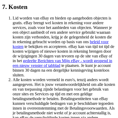
7. Kosten
Lid worden van eBay en bieden op aangeboden objecten is
gratis. eBay brengt wel kosten in rekening voor andere
services, zoals voor het aanbieden van objecten. Wanneer je
een object aanbiedt of een andere service gebruikt waaraan
kosten zijn verbonden, krijg je de gelegenheid de kosten die
in rekening gebracht worden op basis van ons
beleid voor
kosten
te bekijken en accepteren. eBay kan van tijd tot tijd de
kosten wijzigen of nieuwe kosten in rekening brengen door
de wijzigingen 30 dagen van tevoren op de site van eBay of
in het
gedeelte Berichten van Mijn eBay
- wordt geopend in
een nieuw venster of tabblad
te plaatsen. Je kunt je account
binnen 30 dagen na een dergelijke kennisgeving kosteloos
sluiten.
Alle kosten worden vermeld in euro's, tenzij anders wordt
aangegeven. Het is jouw verantwoordelijkheid om alle kosten
en van toepassing zijnde belastingen voor het gebruik van
onze sites en Services op tijd en met een geldige
betalingsmethode te betalen. Betalingsentiteiten van eBay
kunnen verschuldigde bedragen van je beschikbare tegoeden
innen in overeenstemming met de Betalingsvoorwaarden. Als
je betalingsmethode niet werkt of je account achterstallig is,
kan eBay de verschuldigde kosten innen via andere