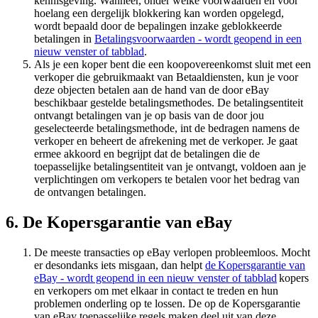
kennisgeving. Wanneer, onder welke voorwaarden en voor
hoelang een dergelijk blokkering kan worden opgelegd,
wordt bepaald door de bepalingen inzake geblokkeerde
betalingen in
Betalingsvoorwaarden
- wordt geopend in een
nieuw venster of tabblad
.
Als je een koper bent die een koopovereenkomst sluit met een
verkoper die gebruikmaakt van Betaaldiensten, kun je voor
deze objecten betalen aan de hand van de door eBay
beschikbaar gestelde betalingsmethodes. De betalingsentiteit
ontvangt betalingen van je op basis van de door jou
geselecteerde betalingsmethode, int de bedragen namens de
verkoper en beheert de afrekening met de verkoper. Je gaat
ermee akkoord en begrijpt dat de betalingen die de
toepasselijke betalingsentiteit van je ontvangt, voldoen aan je
verplichtingen om verkopers te betalen voor het bedrag van
de ontvangen betalingen.
6. De Kopersgarantie van eBay
De meeste transacties op eBay verlopen probleemloos. Mocht
er desondanks iets misgaan, dan helpt
de Kopersgarantie van
eBay
- wordt geopend in een nieuw venster of tabblad
kopers
en verkopers om met elkaar in contact te treden en hun
problemen onderling op te lossen. De op de Kopersgarantie
van eBay toepasselijke regels maken deel uit van deze