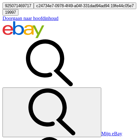
925071469717
c24734e7-0978-4f49-a04f-331dad94ad94:19fe44c05e7
19997
Doorgaan naar hoofdinhoud
Mijn eBay