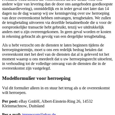
andere wijze van levering dan de door ons aangeboden goedkoopste
standaardlevering), onmiddellijk en in ieder geval niet later dan 14
dagen na de dag waarop wij uw kennisgeving over uw herroeping
van deze overeenkomst hebben ontvangen, terugbetalen. We zullen
de terugbetaling uitvoeren via dezelfde betaalmethode die u voor de
oorspronkelijke transactie hebt gebruikt, tenzij we uitdrukkelijk
anders met u zijn overeengekomen. In geen geval worden er kosten
in rekening gebracht als gevolg van een dergelijke terugbetaling.
Als u hebt verzocht om de diensten te laten beginnen tijdens de
herroepingstermijn, moet u ons een redelijk bedrag betalen dat
overeenkomt met het deel van de diensten dat al is geleverd tot het
moment waarop u ons meedeelt dat u uw herroepingsrecht uitoefent,
in verhouding tot de volledige omvang van de diensten die in de
overeenkomst zijn vastgelegd.
Modelformulier voor herroeping
Vul dit formulier alleen in en stuur het terug als u de overeenkomst
wilt herroepen.
Per post:
eBay GmbH, Albert-Einstein-Ring 26, 14532
Kleinmachnow, Duitsland
Per e-mail:
impressum@ebay.de