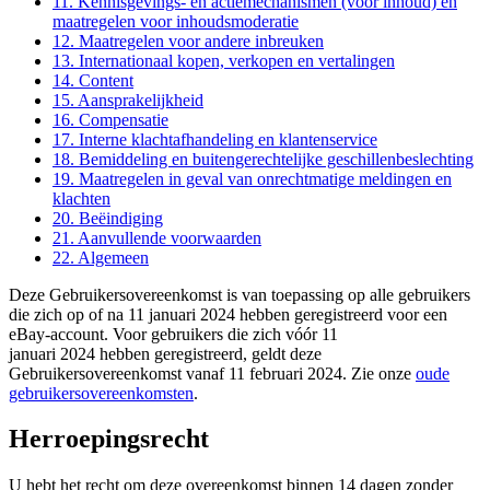
11. Kennisgevings- en actiemechanismen (voor inhoud) en
maatregelen voor inhoudsmoderatie
12. Maatregelen voor andere inbreuken
13. Internationaal kopen, verkopen en vertalingen
14. Content
15. Aansprakelijkheid
16. Compensatie
17. Interne klachtafhandeling en klantenservice
18. Bemiddeling en buitengerechtelijke geschillenbeslechting
19. Maatregelen in geval van onrechtmatige meldingen en
klachten
20. Beëindiging
21. Aanvullende voorwaarden
22. Algemeen
Deze Gebruikersovereenkomst is van toepassing op alle gebruikers
die zich op of na 11 januari 2024 hebben geregistreerd voor een
eBay-account. Voor gebruikers die zich vóór 11
januari 2024 hebben geregistreerd, geldt deze
Gebruikersovereenkomst vanaf 11 februari 2024. Zie onze
oude
gebruikersovereenkomsten
.
Herroepingsrecht
U hebt het recht om deze overeenkomst binnen 14 dagen zonder