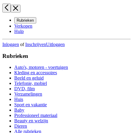
Rubrieken
Verkopen
Hulp
Inloggen
of
Inschrijven
Uitloggen
Rubrieken
Auto's, motoren - voertuigen
Kleding en accessoires
Beeld en geluid
Telefonie, mobiel
DVD, film
Verzamelingen
Huis
Sport en vakantie
Baby
Professioneel materiaal
Beauty en welzijn
Dieren
Alle rubrieken