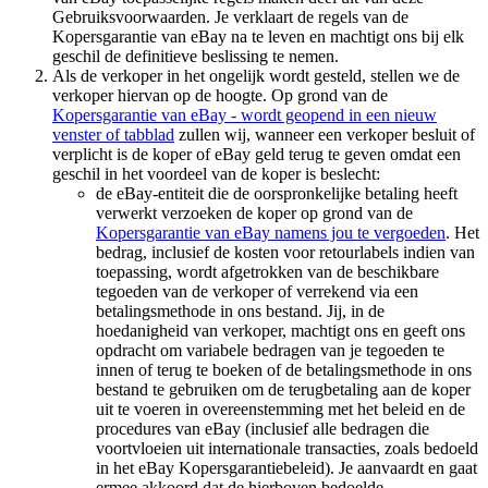
Gebruiksvoorwaarden. Je verklaart de regels van de
Kopersgarantie van eBay na te leven en machtigt ons bij elk
geschil de definitieve beslissing te nemen.
Als de verkoper in het ongelijk wordt gesteld, stellen we de
verkoper hiervan op de hoogte. Op grond van de
Kopersgarantie van eBay
- wordt geopend in een nieuw
venster of tabblad
zullen wij, wanneer een verkoper besluit of
verplicht is de koper of eBay geld terug te geven omdat een
geschil in het voordeel van de koper is beslecht:
de eBay-entiteit die de oorspronkelijke betaling heeft
verwerkt verzoeken de koper op grond van de
Kopersgarantie van eBay namens jou te vergoeden
. Het
bedrag, inclusief de kosten voor retourlabels indien van
toepassing, wordt afgetrokken van de beschikbare
tegoeden van de verkoper of verrekend via een
betalingsmethode in ons bestand. Jij, in de
hoedanigheid van verkoper, machtigt ons en geeft ons
opdracht om variabele bedragen van je tegoeden te
innen of terug te boeken of de betalingsmethode in ons
bestand te gebruiken om de terugbetaling aan de koper
uit te voeren in overeenstemming met het beleid en de
procedures van eBay (inclusief alle bedragen die
voortvloeien uit internationale transacties, zoals bedoeld
in het eBay Kopersgarantiebeleid). Je aanvaardt en gaat
ermee akkoord dat de hierboven bedoelde