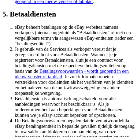
geopend in een nieuw venster of tabblad
.
5. Betaaldiensten
eBay beheert betalingen op de eBay websites namens
verkopers (hierna aangeduid als "Betaaldiensten" of met een
vergelijkbare term) via aangewezen eBay-entiteiten (ieder een
"betalingsentiteit").
Je gebruik van de Services als verkoper vereist dat je
geregistreerd bent voor Betaaldiensten. Wanneer je je
registreert voor Betaaldiensten, sluit je een contract voor
betalingsdiensten met de respectieve betalingsentiteiten op
basis van de
Betalingsvoorwaarden
- wordt geopend in een
nieuw venster of tabblad
. Je zult informatie moeten
verstrekken voor doeleinden als het verifiëren van je identiteit
en het naleven van de anti-witwaswetgeving en andere
toepasselijke wetgeving.
Betaaldiensten is automatisch ingeschakeld voor alle
aanbiedingen waarvoor het beschikbaar is. Als je
onderworpen bent aan beperkingen voor Betaaldiensten,
kunnen we je eBay-account beperken of opschorten.
De Betalingsvoorwaarden bepalen dat de verantwoordelijke
eBay betalingsentiteit in bepaalde gevallen tijdelijk de toegang
tot uw saldo kan blokkeren naar aanleiding van onze