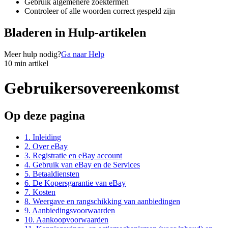
Gebruik algemenere zoektermen
Controleer of alle woorden correct gespeld zijn
Bladeren in Hulp-artikelen
Meer hulp nodig?
Ga naar Help
10 min artikel
Gebruikersovereenkomst
Op deze pagina
1. Inleiding
2. Over eBay
3. Registratie en eBay account
4. Gebruik van eBay en de Services
5. Betaaldiensten
6. De Kopersgarantie van eBay
7. Kosten
8. Weergave en rangschikking van aanbiedingen
9. Aanbiedingsvoorwaarden
10. Aankoopvoorwaarden