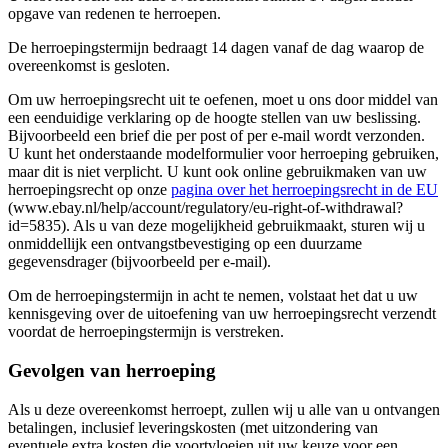
opgave van redenen te herroepen.
De herroepingstermijn bedraagt 14 dagen vanaf de dag waarop de
overeenkomst is gesloten.
Om uw herroepingsrecht uit te oefenen, moet u ons door middel van
een eenduidige verklaring op de hoogte stellen van uw beslissing.
Bijvoorbeeld een brief die per post of per e-mail wordt verzonden.
U kunt het onderstaande modelformulier voor herroeping gebruiken,
maar dit is niet verplicht. U kunt ook online gebruikmaken van uw
herroepingsrecht op onze
pagina over het herroepingsrecht in de EU
(www.ebay.nl/help/account/regulatory/eu-right-of-withdrawal?
id=5835). Als u van deze mogelijkheid gebruikmaakt, sturen wij u
onmiddellijk een ontvangstbevestiging op een duurzame
gegevensdrager (bijvoorbeeld per e-mail).
Om de herroepingstermijn in acht te nemen, volstaat het dat u uw
kennisgeving over de uitoefening van uw herroepingsrecht verzendt
voordat de herroepingstermijn is verstreken.
Gevolgen van herroeping
Als u deze overeenkomst herroept, zullen wij u alle van u ontvangen
betalingen, inclusief leveringskosten (met uitzondering van
eventuele extra kosten die voortvloeien uit uw keuze voor een