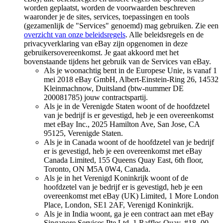
worden geplaatst, worden de voorwaarden beschreven
waaronder je de sites, services, toepassingen en tools
(gezamenlijk de "Services" genoemd) mag gebruiken. Zie een
overzicht van onze beleidsregels
. Alle beleidsregels en de
privacyverklaring van eBay zijn opgenomen in deze
gebruikersovereenkomst. Je gaat akkoord met het
bovenstaande tijdens het gebruik van de Services van eBay.
Als je woonachtig bent in de Europese Unie, is vanaf 1
mei 2018 eBay GmbH, Albert-Einstein-Ring 26, 14532
Kleinmachnow, Duitsland (btw-nummer DE
200081785) jouw contractspartij.
Als je in de Verenigde Staten woont of de hoofdzetel
van je bedrijf is er gevestigd, heb je een overeenkomst
met eBay Inc., 2025 Hamilton Ave, San Jose, CA
95125, Verenigde Staten.
Als je in Canada woont of de hoofdzetel van je bedrijf
er is gevestigd, heb je een overeenkomst met eBay
Canada Limited, 155 Queens Quay East, 6th floor,
Toronto, ON M5A 0W4, Canada.
Als je in het Verenigd Koninkrijk woont of de
hoofdzetel van je bedrijf er is gevestigd, heb je een
overeenkomst met eBay (UK) Limited, 1 More London
Place, London, SE1 2AF, Verenigd Koninkrijk.
Als je in India woont, ga je een contract aan met eBay
Singapore Services Pte Ltd, 1 Raffles Quay, #18- 00,