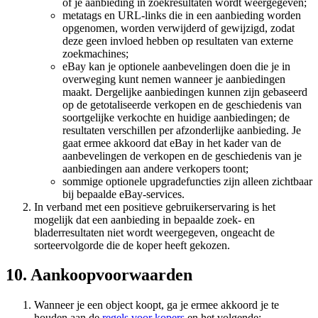
of je aanbieding in zoekresultaten wordt weergegeven;
metatags en URL-links die in een aanbieding worden
opgenomen, worden verwijderd of gewijzigd, zodat
deze geen invloed hebben op resultaten van externe
zoekmachines;
eBay kan je optionele aanbevelingen doen die je in
overweging kunt nemen wanneer je aanbiedingen
maakt. Dergelijke aanbiedingen kunnen zijn gebaseerd
op de getotaliseerde verkopen en de geschiedenis van
soortgelijke verkochte en huidige aanbiedingen; de
resultaten verschillen per afzonderlijke aanbieding. Je
gaat ermee akkoord dat eBay in het kader van de
aanbevelingen de verkopen en de geschiedenis van je
aanbiedingen aan andere verkopers toont;
sommige optionele upgradefuncties zijn alleen zichtbaar
bij bepaalde eBay-services.
In verband met een positieve gebruikerservaring is het
mogelijk dat een aanbieding in bepaalde zoek- en
bladerresultaten niet wordt weergegeven, ongeacht de
sorteervolgorde die de koper heeft gekozen.
10. Aankoopvoorwaarden
Wanneer je een object koopt, ga je ermee akkoord je te
houden aan de
regels voor kopers
en het volgende: