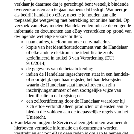
verklaar je daarmee dat je gerechtigd bent wettelijk bindende
overeenkomsten aan te gaan namens dat bedrijf. Wanneer je
als bedrijf handelt op eBay, moet je je houden aan alle
toepasselijke wetgeving met betrekking tot online handel. Op
verzoek van eBay moeten Handelaren ten minste de volgende
informatie en documenten aan eBay verstrekken op grond van
dwingende wettelijke voorschriften:
naam, adres, telefoonnummer en e-mailadres;
kopie van het identificatiedocument van de Handelaar
of elke andere elektronische identificatie zoals
gedefinieerd in artikel 3 van Verordening (EU)
910/2014;
de gegevens van de betaalrekening;
indien de Handelaar ingeschreven staat in een handels-
of soortgelijk openbaar register, het handelsregister
waarin de Handelaar staat ingeschreven en zijn
inschrijvingsnummer of een soortgelijke wijze van
identificatie in dat register; en
een zelfcertificering door de Handelaar waardoor hij
zich ertoe verbindt alleen producten of diensten aan te
bieden die voldoen aan de toepasselijke regels van het
Unierecht.
Handelaren mogen de Services alleen gebruiken wanneer de
hierboven vermelde informatie en documenten worden
verstrekt en er voor eBay geen reden is om aan te nemen dat