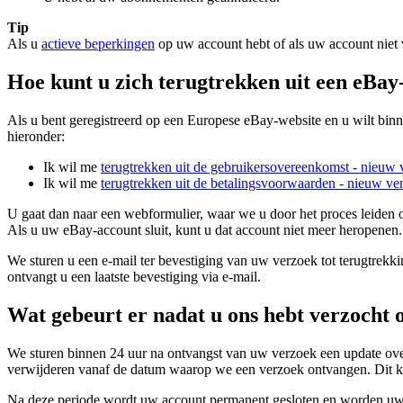
Tip
Als u
actieve beperkingen
op uw account hebt of als uw account niet
Hoe kunt u zich terugtrekken uit een eBa
Als u bent geregistreerd op een Europese eBay-website en u wilt bin
hieronder:
Ik wil me
terugtrekken uit de gebruikersovereenkomst
- nieuw v
Ik wil me
terugtrekken uit de betalingsvoorwaarden
- nieuw ven
U gaat dan naar een webformulier, waar we u door het proces leiden
Als u uw eBay-account sluit, kunt u dat account niet meer heropenen
We sturen u een e-mail ter bevestiging van uw verzoek tot terugtrekki
ontvangt u een laatste bevestiging via e-mail.
Wat gebeurt er nadat u ons hebt verzocht 
We sturen binnen 24 uur na ontvangst van uw verzoek een update over
verwijderen vanaf de datum waarop we een verzoek ontvangen. Dit kan 
Na deze periode wordt uw account permanent gesloten en worden uw g