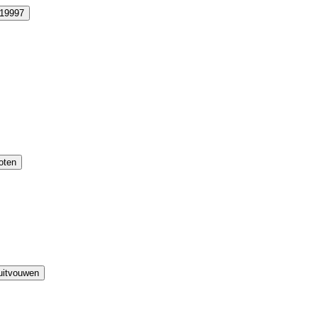
19997
roten
uitvouwen