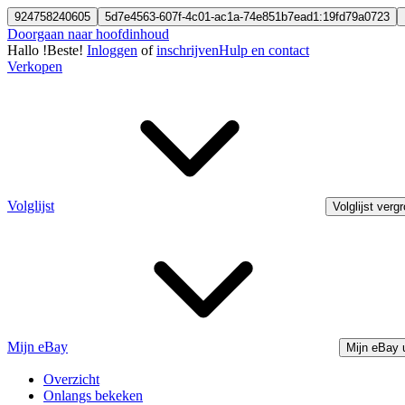
924758240605
5d7e4563-607f-4c01-ac1a-74e851b7ead1:19fd79a0723
Doorgaan naar hoofdinhoud
Hallo
!
Beste!
Inloggen
of
inschrijven
Hulp en contact
Verkopen
Volglijst
Volglijst verg
Mijn eBay
Mijn eBay 
Overzicht
Onlangs bekeken