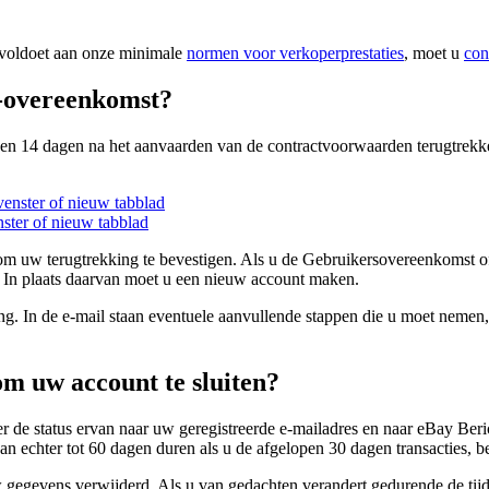
 voldoet aan onze minimale
normen voor verkoperprestaties
, moet u
con
y-overeenkomst?
nen 14 dagen na het aanvaarden van de contractvoorwaarden terugtrekke
enster of nieuw tabblad
ster of nieuw tabblad
 om uw terugtrekking te bevestigen. Als u de Gebruikersovereenkomst 
. In plaats daarvan moet u een nieuw account maken.
ng. In de e-mail staan eventuele aanvullende stappen die u moet nemen, 
om uw account te sluiten?
 de status ervan naar uw geregistreerde e-mailadres en naar eBay Beri
echter tot 60 dagen duren als u de afgelopen 30 dagen transacties, bet
egevens verwijderd. Als u van gedachten verandert gedurende de tijd 