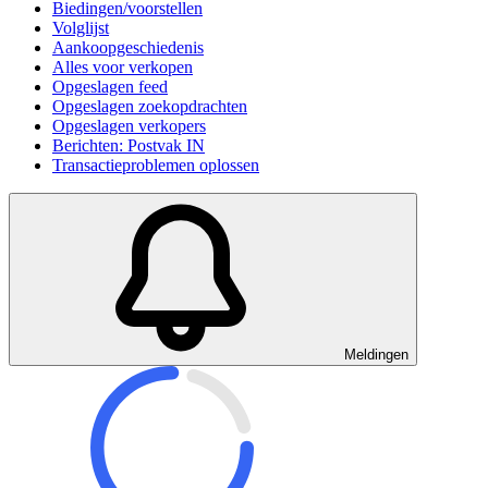
Biedingen/voorstellen
Volglijst
Aankoopgeschiedenis
Alles voor verkopen
Opgeslagen feed
Opgeslagen zoekopdrachten
Opgeslagen verkopers
Berichten: Postvak IN
Transactieproblemen oplossen
Meldingen