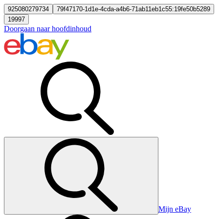
925080279734
79f47170-1d1e-4cda-a4b6-71ab11eb1c55:19fe50b5289
19997
Doorgaan naar hoofdinhoud
Mijn eBay