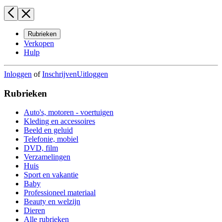
Rubrieken
Verkopen
Hulp
Inloggen
of
Inschrijven
Uitloggen
Rubrieken
Auto's, motoren - voertuigen
Kleding en accessoires
Beeld en geluid
Telefonie, mobiel
DVD, film
Verzamelingen
Huis
Sport en vakantie
Baby
Professioneel materiaal
Beauty en welzijn
Dieren
Alle rubrieken