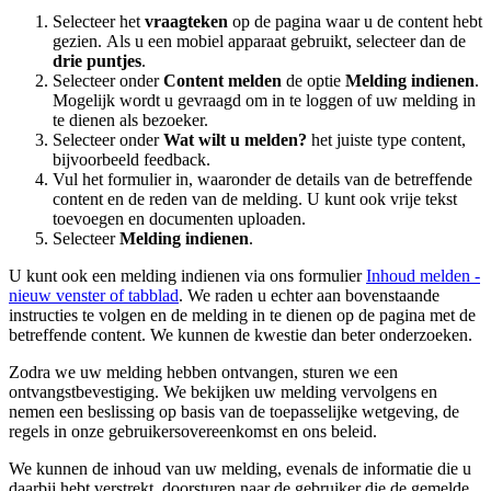
Selecteer het
vraagteken
op de pagina waar u de content hebt
gezien. Als u een mobiel apparaat gebruikt, selecteer dan de
drie puntjes
.
Selecteer onder
Content melden
de optie
Melding indienen
.
Mogelijk wordt u gevraagd om in te loggen of uw melding in
te dienen als bezoeker.
Selecteer onder
Wat wilt u melden?
het juiste type content,
bijvoorbeeld feedback.
Vul het formulier in, waaronder de details van de betreffende
content en de reden van de melding. U kunt ook vrije tekst
toevoegen en documenten uploaden.
Selecteer
Melding indienen
.
U kunt ook een melding indienen via ons formulier
Inhoud melden
-
nieuw venster of tabblad
. We raden u echter aan bovenstaande
instructies te volgen en de melding in te dienen op de pagina met de
betreffende content. We kunnen de kwestie dan beter onderzoeken.
Zodra we uw melding hebben ontvangen, sturen we een
ontvangstbevestiging. We bekijken uw melding vervolgens en
nemen een beslissing op basis van de toepasselijke wetgeving, de
regels in onze gebruikersovereenkomst en ons beleid.
We kunnen de inhoud van uw melding, evenals de informatie die u
daarbij hebt verstrekt, doorsturen naar de gebruiker die de gemelde