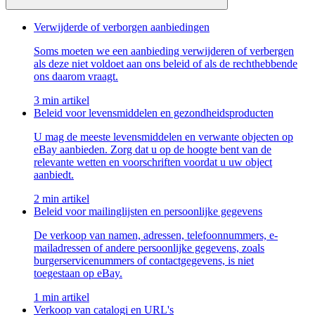
Verwijderde of verborgen aanbiedingen
Soms moeten we een aanbieding verwijderen of verbergen
als deze niet voldoet aan ons beleid of als de rechthebbende
ons daarom vraagt.
3 min artikel
Beleid voor levensmiddelen en gezondheidsproducten
U mag de meeste levensmiddelen en verwante objecten op
eBay aanbieden. Zorg dat u op de hoogte bent van de
relevante wetten en voorschriften voordat u uw object
aanbiedt.
2 min artikel
Beleid voor mailinglijsten en persoonlijke gegevens
De verkoop van namen, adressen, telefoonnummers, e-
mailadressen of andere persoonlijke gegevens, zoals
burgerservicenummers of contactgegevens, is niet
toegestaan op eBay.
1 min artikel
Verkoop van catalogi en URL's