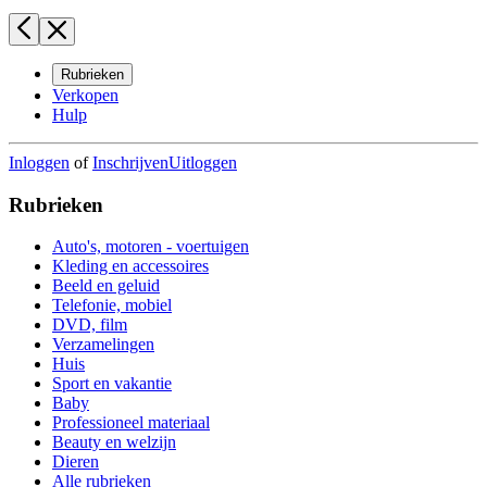
Rubrieken
Verkopen
Hulp
Inloggen
of
Inschrijven
Uitloggen
Rubrieken
Auto's, motoren - voertuigen
Kleding en accessoires
Beeld en geluid
Telefonie, mobiel
DVD, film
Verzamelingen
Huis
Sport en vakantie
Baby
Professioneel materiaal
Beauty en welzijn
Dieren
Alle rubrieken