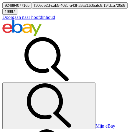
924894077165
f30ece2d-cab5-402c-a43f-a9a2163bafc9:19fdca720d9
19997
Doorgaan naar hoofdinhoud
Mijn eBay