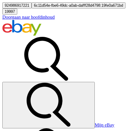
924986917221
6c11d54e-fbe6-49dc-a0ab-dafff28d4798:19fe0a671bd
19997
Doorgaan naar hoofdinhoud
Mijn eBay