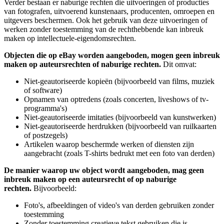
Verder bestaan er naburige rechten die uitvoeringen of producties
van fotografen, uitvoerend kunstenaars, producenten, omroepen en
uitgevers beschermen. Ook het gebruik van deze uitvoeringen of
werken zonder toestemming van de rechthebbende kan inbreuk
maken op intellectuele-eigendomsrechten.
Objecten die op eBay worden aangeboden, mogen geen inbreuk
maken op auteursrechten of naburige rechten.
Dit omvat:
Niet-geautoriseerde kopieën (bijvoorbeeld van films, muziek
of software)
Opnamen van optredens (zoals concerten, liveshows of tv-
programma's)
Niet-geautoriseerde imitaties (bijvoorbeeld van kunstwerken)
Niet-geautoriseerde herdrukken (bijvoorbeeld van ruilkaarten
of postzegels)
Artikelen waarop beschermde werken of diensten zijn
aangebracht (zoals T-shirts bedrukt met een foto van derden)
De manier waarop uw object wordt aangeboden, mag geen
inbreuk maken op een auteursrecht of op naburige
rechten.
Bijvoorbeeld:
Foto's, afbeeldingen of video's van derden gebruiken zonder
toestemming
Zonder toestemming creatieve tekst gebruiken die is