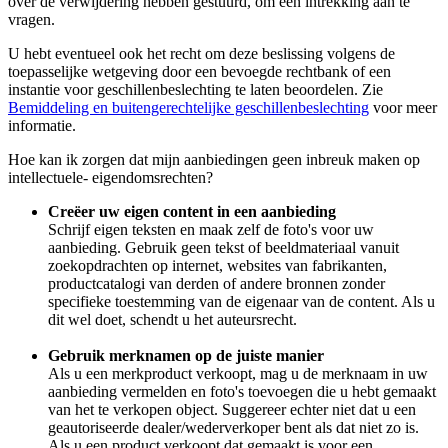
over de verwijdering hebben gestuurd, om een intrekking aan te
vragen.
U hebt eventueel ook het recht om deze beslissing volgens de
toepasselijke wetgeving door een bevoegde rechtbank of een
instantie voor geschillenbeslechting te laten beoordelen. Zie
Bemiddeling en buitengerechtelijke geschillenbeslechting
voor meer
informatie.
Hoe kan ik zorgen dat mijn aanbiedingen geen inbreuk maken op
intellectuele- eigendomsrechten?
Creëer uw eigen content in een aanbieding
Schrijf eigen teksten en maak zelf de foto's voor uw
aanbieding. Gebruik geen tekst of beeldmateriaal vanuit
zoekopdrachten op internet, websites van fabrikanten,
productcatalogi van derden of andere bronnen zonder
specifieke toestemming van de eigenaar van de content. Als u
dit wel doet, schendt u het auteursrecht.
Gebruik merknamen op de juiste manier
Als u een merkproduct verkoopt, mag u de merknaam in uw
aanbieding vermelden en foto's toevoegen die u hebt gemaakt
van het te verkopen object. Suggereer echter niet dat u een
geautoriseerde dealer/wederverkoper bent als dat niet zo is.
Als u een product verkoopt dat gemaakt is voor een