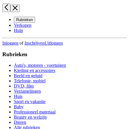
Rubrieken
Verkopen
Hulp
Inloggen
of
Inschrijven
Uitloggen
Rubrieken
Auto's, motoren - voertuigen
Kleding en accessoires
Beeld en geluid
Telefonie, mobiel
DVD, film
Verzamelingen
Huis
Sport en vakantie
Baby
Professioneel materiaal
Beauty en welzijn
Dieren
Alle rubrieken