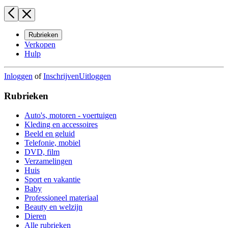
Rubrieken
Verkopen
Hulp
Inloggen
of
Inschrijven
Uitloggen
Rubrieken
Auto's, motoren - voertuigen
Kleding en accessoires
Beeld en geluid
Telefonie, mobiel
DVD, film
Verzamelingen
Huis
Sport en vakantie
Baby
Professioneel materiaal
Beauty en welzijn
Dieren
Alle rubrieken