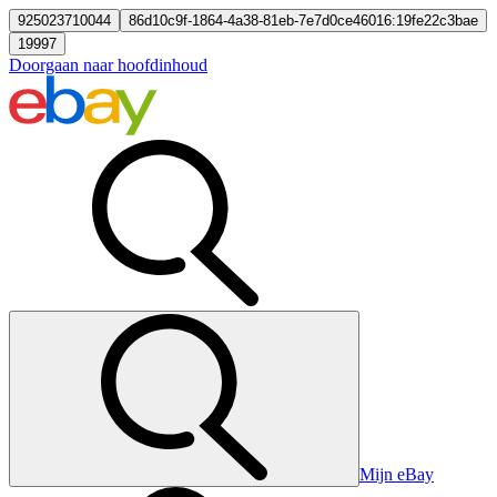
925023710044
86d10c9f-1864-4a38-81eb-7e7d0ce46016:19fe22c3bae
19997
Doorgaan naar hoofdinhoud
Mijn eBay