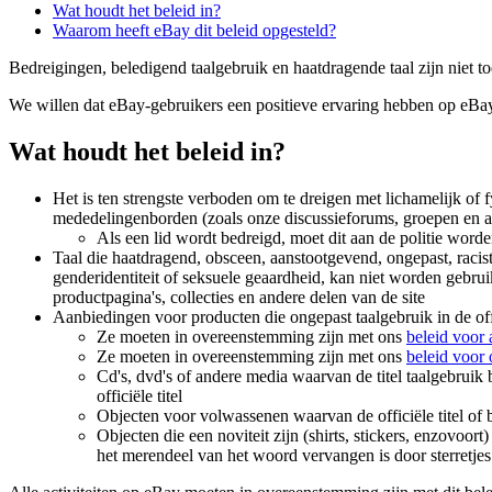
Wat houdt het beleid in?
Waarom heeft eBay dit beleid opgesteld?
Bedreigingen, beledigend taalgebruik en haatdragende taal zijn niet t
We willen dat eBay-gebruikers een positieve ervaring hebben op eBay 
Wat houdt het beleid in?
Het is ten strengste verboden om te dreigen met lichamelijk of 
mededelingenborden (zoals onze discussieforums, groepen en 
Als een lid wordt bedreigd, moet dit aan de politie word
Taal die haatdragend, obsceen, aanstootgevend, ongepast, racistisch
genderidentiteit of seksuele geaardheid, kan niet worden gebru
productpagina's, collecties en andere delen van de site
Aanbiedingen voor producten die ongepast taalgebruik in de offic
Ze moeten in overeenstemming zijn met ons
beleid voor 
Ze moeten in overeenstemming zijn met ons
beleid voor
Cd's, dvd's of andere media waarvan de titel taalgebru
officiële titel
Objecten voor volwassenen waarvan de officiële titel of
Objecten die een noviteit zijn (shirts, stickers, enzovo
het merendeel van het woord vervangen is door sterretjes