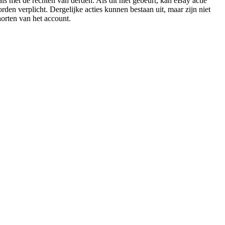
als met de rechten van derden. Als dit niet gebeurt, kan eBay actie
orden verplicht. Dergelijke acties kunnen bestaan uit, maar zijn niet
horten van het account.