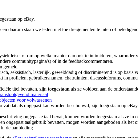
oegestaan op eBay.
en daarom staan we leden niet toe dreigementen te uiten of beledigend
fysiek letsel of om op welke manier dan ook te intimideren, waaronder v
andere communitypagina's) of in de feedbackcommentaren.
en gemeld
, seksistisch, lasterlijk, gewelddadig of discriminerend is op basis van ras
ikt in profielen, gebruikersnamen, chatruimten, discussieforums, commu
iële titel bevatten, zijn
toegestaan
als ze voldoen aan de onderstaande 
aanstootgevend materiaal
 objecten voor volwassenen
ik bevat dat als ongepast kan worden beschouwd, zijn toegestaan op eB
 beschrijving ongepaste taal bevat, kunnen worden toegestaan als ze in
ort) en ongepast taalgebruik bevatten, mogen worden aangeboden als het
 in de aanbieding