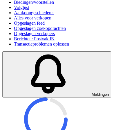
Biedingen/voorstellen
Volglijst
Aankoopgeschiedenis
Alles voor verkopen
Opgeslagen feed
Opgeslagen zoekopdrachten
Opgeslagen verkopers
Berichten: Postvak IN
Transactieproblemen oplossen
Meldingen