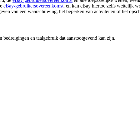
eid, de
eBay-gebruikersovereenkomst
en alle toepasselijke wetten, even
de
eBay-gebruikersovereenkomst
, en kan eBay hiertoe zelfs wettelijk w
 geven van een waarschuwing, het beperken van activiteiten of het opsc
an bedreigingen en taalgebruik dat aanstootgevend kan zijn.