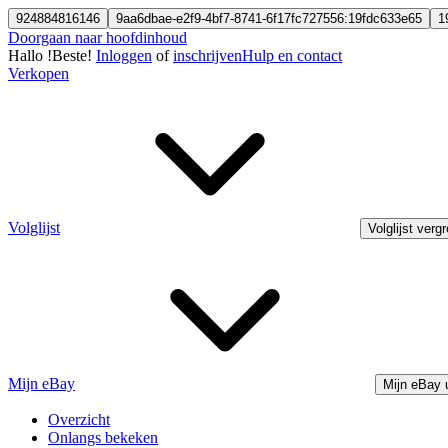
924884816146
9aa6dbae-e2f9-4bf7-8741-6f17fc727556:19fdc633e65
1
Doorgaan naar hoofdinhoud
Hallo
!
Beste!
Inloggen
of
inschrijven
Hulp en contact
Verkopen
Volglijst
Volglijst verg
Mijn eBay
Mijn eBay 
Overzicht
Onlangs bekeken