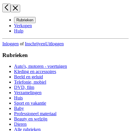
Rubrieken
Verkopen
Hulp
Inloggen
of
Inschrijven
Uitloggen
Rubrieken
Auto's, motoren - voertuigen
Kleding en accessoires
Beeld en geluid
Telefonie, mobiel
DVD, film
Verzamelingen
Huis
Sport en vakantie
Baby
Professioneel materiaal
Beauty en welzijn
Dieren
Alle rubrieken