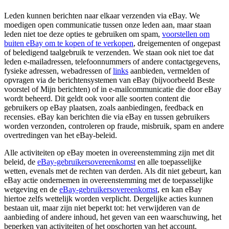
Leden kunnen berichten naar elkaar verzenden via eBay. We
moedigen open communicatie tussen onze leden aan, maar staan
leden niet toe deze opties te gebruiken om spam,
voorstellen om
buiten eBay om te kopen of te verkopen
, dreigementen of ongepast
of beledigend taalgebruik te verzenden. We staan ook niet toe dat
leden e-mailadressen, telefoonnummers of andere contactgegevens,
fysieke adressen, webadressen of
links
aanbieden, vermelden of
opvragen via de berichtensystemen van eBay (bijvoorbeeld Beste
voorstel of Mijn berichten) of in e-mailcommunicatie die door eBay
wordt beheerd. Dit geldt ook voor alle soorten content die
gebruikers op eBay plaatsen, zoals aanbiedingen, feedback en
recensies. eBay kan berichten die via eBay en tussen gebruikers
worden verzonden, controleren op fraude, misbruik, spam en andere
overtredingen van het eBay-beleid.
Alle activiteiten op eBay moeten in overeenstemming zijn met dit
beleid, de
eBay-gebruikersovereenkomst
en alle toepasselijke
wetten, evenals met de rechten van derden. Als dit niet gebeurt, kan
eBay actie ondernemen in overeenstemming met de toepasselijke
wetgeving en de
eBay-gebruikersovereenkomst
, en kan eBay
hiertoe zelfs wettelijk worden verplicht. Dergelijke acties kunnen
bestaan uit, maar zijn niet beperkt tot: het verwijderen van de
aanbieding of andere inhoud, het geven van een waarschuwing, het
beperken van activiteiten of het opschorten van het account.