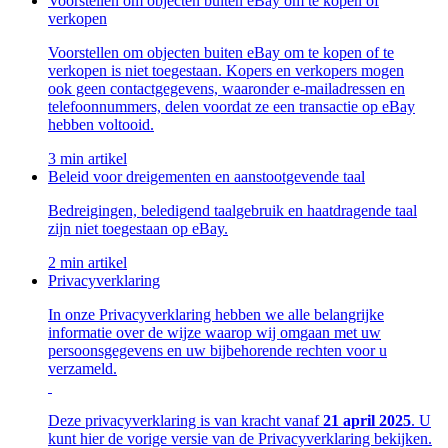
Voorstellen om objecten buiten eBay om te kopen of
verkopen
Voorstellen om objecten buiten eBay om te kopen of te
verkopen is niet toegestaan. Kopers en verkopers mogen
ook geen contactgegevens, waaronder e-mailadressen en
telefoonnummers, delen voordat ze een transactie op eBay
hebben voltooid.
3 min artikel
Beleid voor dreigementen en aanstootgevende taal
Bedreigingen, beledigend taalgebruik en haatdragende taal
zijn niet toegestaan op eBay.
2 min artikel
Privacyverklaring
In onze Privacyverklaring hebben we alle belangrijke
informatie over de wijze waarop wij omgaan met uw
persoonsgegevens en uw bijbehorende rechten voor u
verzameld.
Deze privacyverklaring is van kracht vanaf
21 april 2025
. U
kunt hier de vorige versie van de Privacyverklaring bekijken.