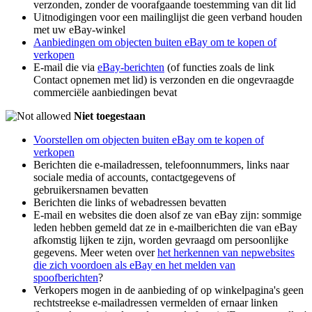
verzonden, zonder de voorafgaande toestemming van dit lid
Uitnodigingen voor een mailinglijst die geen verband houden
met uw eBay-winkel
Aanbiedingen om objecten buiten eBay om te kopen of
verkopen
E-mail die via
eBay-berichten
(of functies zoals de link
Contact opnemen met lid) is verzonden en die ongevraagde
commerciële aanbiedingen bevat
Niet toegestaan
Voorstellen om objecten buiten eBay om te kopen of
verkopen
Berichten die e-mailadressen, telefoonnummers, links naar
sociale media of accounts, contactgegevens of
gebruikersnamen bevatten
Berichten die links of webadressen bevatten
E-mail en websites die doen alsof ze van eBay zijn: sommige
leden hebben gemeld dat ze in e-mailberichten die van eBay
afkomstig lijken te zijn, worden gevraagd om persoonlijke
gegevens. Meer weten over
het herkennen van nepwebsites
die zich voordoen als eBay en het melden van
spoofberichten
?
Verkopers mogen in de aanbieding of op winkelpagina's geen
rechtstreekse e-mailadressen vermelden of ernaar linken