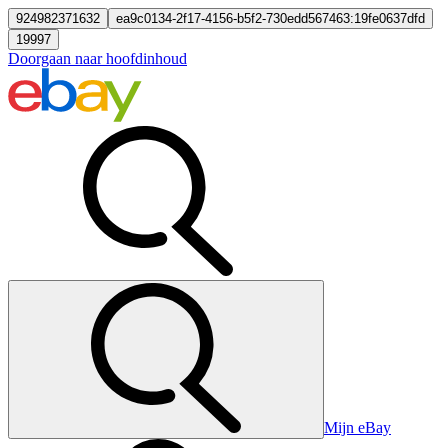
924982371632
ea9c0134-2f17-4156-b5f2-730edd567463:19fe0637dfd
19997
Doorgaan naar hoofdinhoud
Mijn eBay