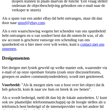
(kopers kunnen in plaats daarvan de functie 'Een vraag stellen'
onderaan de objectbeschrijving gebruiken om e-mail naar de
verkoper te sturen)
Als u spam van een ander eBay-lid hebt ontvangen, stuur dit dan
door naar
spoof@ebay.com
.
Als u een waarschuwing wegens het schenden van ons spambeleid
hebt ontvangen en u van oordeel bent dat dit onterecht was, of als
uw account is geschorst vanwege een schending van ons
spambeleid en u hier meer over wilt weten, kunt u
contact met ons
opnemen
.
Dreigementen
Het dreigen met fysiek geweld op welke manier ook, waaronder via
e-mail of op onze openbare forums (zoals onze discussieforums,
groepen en andere communityonderdelen), wordt niet getolereerd.
Voorbeeld:
"Als ik morgen niets van u hoor over het object dat ik
heb gekocht, kom ik naar uw huis en breek ik uw benen".
Als u wordt bedreigd, meld dit dan bij de lokale autoriteiten. U kunt
ook uw plaatselijke telefoonmaatschappij op de hoogte stellen als u
telefonisch bent bedreigd of de internetprovider van het andere lid