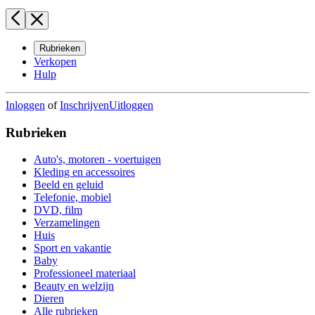
Rubrieken
Verkopen
Hulp
Inloggen
of
Inschrijven
Uitloggen
Rubrieken
Auto's, motoren - voertuigen
Kleding en accessoires
Beeld en geluid
Telefonie, mobiel
DVD, film
Verzamelingen
Huis
Sport en vakantie
Baby
Professioneel materiaal
Beauty en welzijn
Dieren
Alle rubrieken