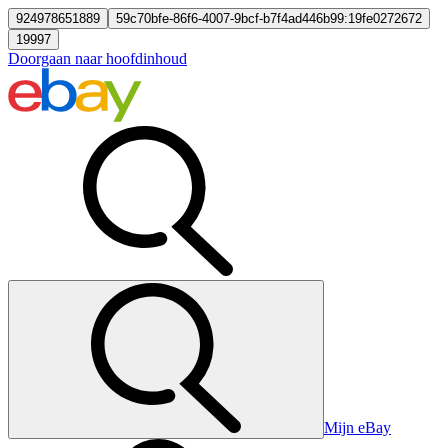
924978651889
59c70bfe-86f6-4007-9bcf-b7f4ad446b99:19fe0272672
19997
Doorgaan naar hoofdinhoud
Mijn eBay