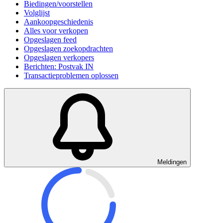
Biedingen/voorstellen
Volglijst
Aankoopgeschiedenis
Alles voor verkopen
Opgeslagen feed
Opgeslagen zoekopdrachten
Opgeslagen verkopers
Berichten: Postvak IN
Transactieproblemen oplossen
Meldingen