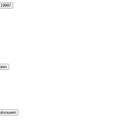
19997
roten
uitvouwen