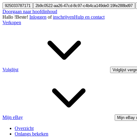
925033787171
2b9c0522-aa26-47cd-8c97-c4b4ca149de0:19fe288bd97
Doorgaan naar hoofdinhoud
Hallo
!
Beste!
Inloggen
of
inschrijven
Hulp en contact
Verkopen
Volglijst
Volglijst verg
Mijn eBay
Mijn eBay 
Overzicht
Onlangs bekeken