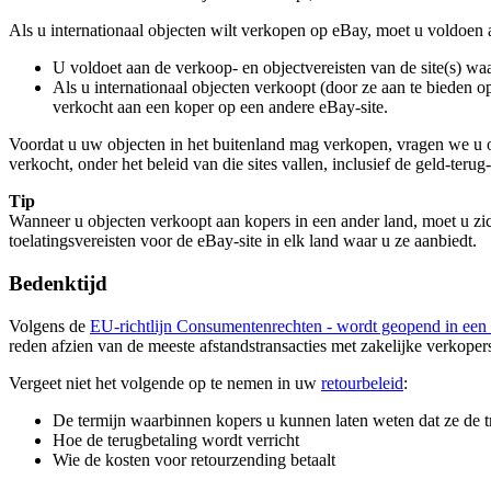
Als u internationaal objecten wilt verkopen op eBay, moet u voldoe
U voldoet aan de verkoop- en objectvereisten van de site(s) w
Als u internationaal objecten verkoopt (door ze aan te bieden op
verkocht aan een koper op een andere eBay-site.
Voordat u uw objecten in het buitenland mag verkopen, vragen we u o
verkocht, onder het beleid van die sites vallen, inclusief de geld-teru
Tip
Wanneer u objecten verkoopt aan kopers in een ander land, moet u z
toelatingsvereisten voor de eBay-site in elk land waar u ze aanbiedt.
Bedenktijd
Volgens de
EU-richtlijn Consumentenrechten
- wordt geopend in een 
reden afzien van de meeste afstandstransacties met zakelijke verkoper
Vergeet niet het volgende op te nemen in uw
retourbeleid
:
De termijn waarbinnen kopers u kunnen laten weten dat ze de t
Hoe de terugbetaling wordt verricht
Wie de kosten voor retourzending betaalt