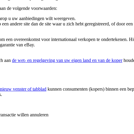
n aan de volgende voorwaarden:
aarop u uw aanbiedingen wilt weergeven.
 een andere site dan de site waar u zich hebt geregistreerd, of door een
m een overeenkomst voor internationaal verkopen te ondertekenen. Hier
g-garantie van eBay.
ich aan
de wet- en regelgeving van uw eigen land en van de koper
houde
nieuw venster of tabblad
kunnen consumenten (kopers) binnen een bepaa
s.
ransactie willen annuleren