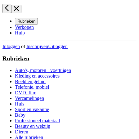
Rubrieken
Verkopen
Hulp
Inloggen
of
Inschrijven
Uitloggen
Rubrieken
Auto's, motoren - voertuigen
Kleding en accessoires
Beeld en geluid
Telefonie, mobiel
DVD, film
Verzamelingen
Huis
Sport en vakantie
Baby
Professioneel materiaal
Beauty en welzijn
Dieren
Alle rubrieken