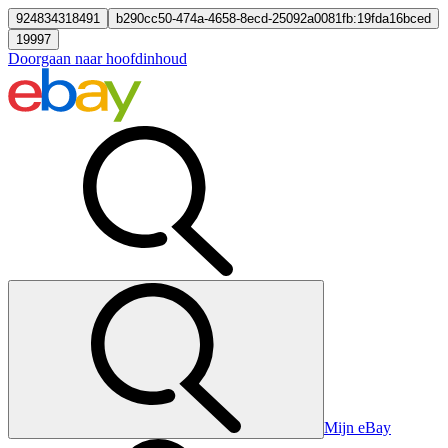
924834318491
b290cc50-474a-4658-8ecd-25092a0081fb:19fda16bced
19997
Doorgaan naar hoofdinhoud
Mijn eBay