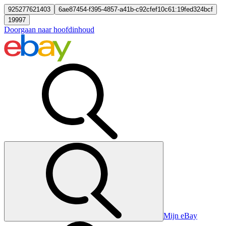
925277621403
6ae87454-f395-4857-a41b-c92cfef10c61:19fed324bcf
19997
Doorgaan naar hoofdinhoud
Mijn eBay