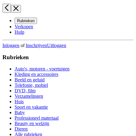
Rubrieken
Verkopen
Hulp
Inloggen
of
Inschrijven
Uitloggen
Rubrieken
Auto's, motoren - voertuigen
Kleding en accessoires
Beeld en geluid
Telefonie, mobiel
DVD, film
Verzamelingen
Huis
Sport en vakantie
Baby
Professioneel materiaal
Beauty en welzijn
Dieren
Alle rubrieken