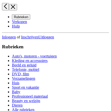
Rubrieken
Verkopen
Hulp
Inloggen
of
Inschrijven
Uitloggen
Rubrieken
Auto's, motoren - voertuigen
Kleding en accessoires
Beeld en geluid
Telefonie, mobiel
DVD, film
Verzamelingen
Huis
Sport en vakantie
Baby
Professioneel materiaal
Beauty en welzijn
Dieren
Alle rubrieken