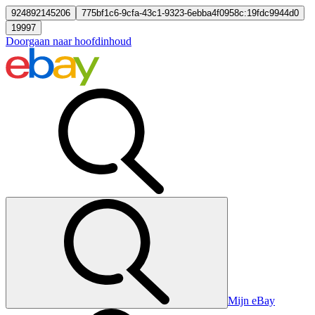
924892145206
775bf1c6-9cfa-43c1-9323-6ebba4f0958c:19fdc9944d0
19997
Doorgaan naar hoofdinhoud
Mijn eBay