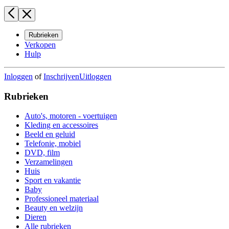
Rubrieken
Verkopen
Hulp
Inloggen
of
Inschrijven
Uitloggen
Rubrieken
Auto's, motoren - voertuigen
Kleding en accessoires
Beeld en geluid
Telefonie, mobiel
DVD, film
Verzamelingen
Huis
Sport en vakantie
Baby
Professioneel materiaal
Beauty en welzijn
Dieren
Alle rubrieken