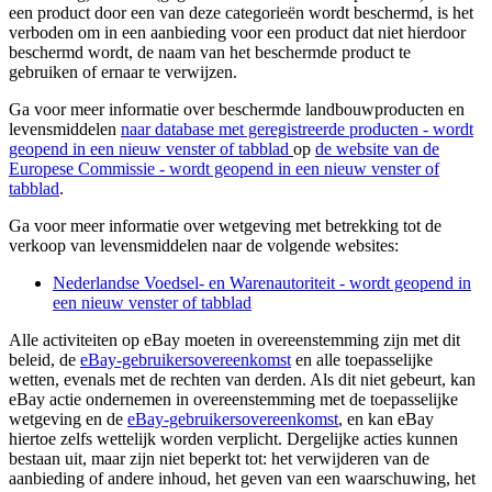
een product door een van deze categorieën wordt beschermd, is het
verboden om in een aanbieding voor een product dat niet hierdoor
beschermd wordt, de naam van het beschermde product te
gebruiken of ernaar te verwijzen.
Ga voor meer informatie over beschermde landbouwproducten en
levensmiddelen
naar database met geregistreerde producten
- wordt
geopend in een nieuw venster of tabblad
op
de website van de
Europese Commissie
- wordt geopend in een nieuw venster of
tabblad
.
Ga voor meer informatie over wetgeving met betrekking tot de
verkoop van levensmiddelen naar de volgende websites:
Nederlandse Voedsel- en Warenautoriteit
- wordt geopend in
een nieuw venster of tabblad
Alle activiteiten op eBay moeten in overeenstemming zijn met dit
beleid, de
eBay-gebruikersovereenkomst
en alle toepasselijke
wetten, evenals met de rechten van derden. Als dit niet gebeurt, kan
eBay actie ondernemen in overeenstemming met de toepasselijke
wetgeving en de
eBay-gebruikersovereenkomst
, en kan eBay
hiertoe zelfs wettelijk worden verplicht. Dergelijke acties kunnen
bestaan uit, maar zijn niet beperkt tot: het verwijderen van de
aanbieding of andere inhoud, het geven van een waarschuwing, het