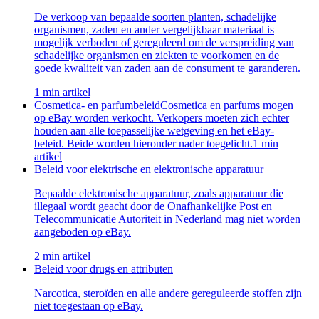
De verkoop van bepaalde soorten planten, schadelijke
organismen, zaden en ander vergelijkbaar materiaal is
mogelijk verboden of gereguleerd om de verspreiding van
schadelijke organismen en ziekten te voorkomen en de
goede kwaliteit van zaden aan de consument te garanderen.
1 min artikel
Cosmetica- en parfumbeleid
Cosmetica en parfums mogen
op eBay worden verkocht. Verkopers moeten zich echter
houden aan alle toepasselijke wetgeving en het eBay-
beleid. Beide worden hieronder nader toegelicht.
1 min
artikel
Beleid voor elektrische en elektronische apparatuur
Bepaalde elektronische apparatuur, zoals apparatuur die
illegaal wordt geacht door de Onafhankelijke Post en
Telecommunicatie Autoriteit in Nederland mag niet worden
aangeboden op eBay.
2 min artikel
Beleid voor drugs en attributen
Narcotica, steroïden en alle andere gereguleerde stoffen zijn
niet toegestaan op eBay.