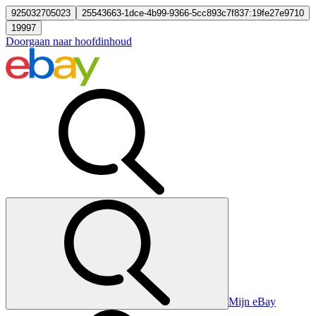
925032705023
25543663-1dce-4b99-9366-5cc893c7f837:19fe27e9710
19997
Doorgaan naar hoofdinhoud
Mijn eBay