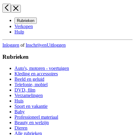
Rubrieken
Verkopen
Hulp
Inloggen
of
Inschrijven
Uitloggen
Rubrieken
Auto's, motoren - voertuigen
Kleding en accessoires
Beeld en geluid
Telefonie, mobiel
DVD, film
Verzamelingen
Huis
Sport en vakantie
Baby
Professioneel materiaal
Beauty en welzijn
Dieren
Alle rubrieken