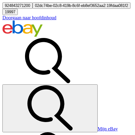
924843271200
02dc74be-02c8-419b-8c6f-eb8ef3652aa2:19fdaa081f2
19997
Doorgaan naar hoofdinhoud
Mijn eBay