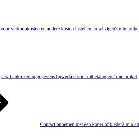
oor verkoopkosten en andere kosten instellen en wijzigen
3 min artike
Uw bankrekeninggegevens bijwerken voor uitbetalingen
2 min artikel
Contact opnemen met een koper of bieder
2 min art