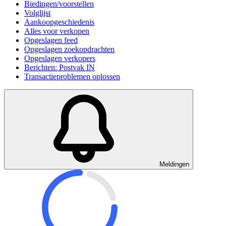
Biedingen/voorstellen
Volglijst
Aankoopgeschiedenis
Alles voor verkopen
Opgeslagen feed
Opgeslagen zoekopdrachten
Opgeslagen verkopers
Berichten: Postvak IN
Transactieproblemen oplossen
Meldingen