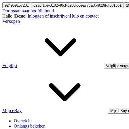
924969157231
82adf1be-3102-40cf-b280-66ea77ca8bf9:19fdf6813b1
1
Doorgaan naar hoofdinhoud
Hallo
!
Beste!
Inloggen
of
inschrijven
Hulp en contact
Verkopen
Volglijst
Volglijst verg
Mijn eBay
Mijn eBay 
Overzicht
Onlangs bekeken