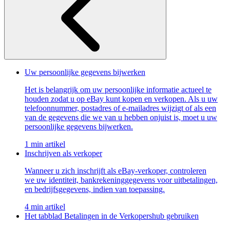
Uw persoonlijke gegevens bijwerken
Het is belangrijk om uw persoonlijke informatie actueel te
houden zodat u op eBay kunt kopen en verkopen. Als u uw
telefoonnummer, postadres of e-mailadres wijzigt of als een
van de gegevens die we van u hebben onjuist is, moet u uw
persoonlijke gegevens bijwerken.
1 min artikel
Inschrijven als verkoper
Wanneer u zich inschrijft als eBay-verkoper, controleren
we uw identiteit, bankrekeninggegevens voor uitbetalingen,
en bedrijfsgegevens, indien van toepassing.
4 min artikel
Het tabblad Betalingen in de Verkopershub gebruiken