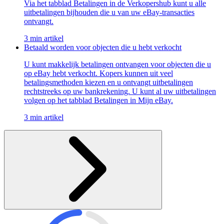
Via het tabblad Betalingen in de Verkopershub kunt u alle
uitbetalingen bijhouden die u van uw eBay-transacties
ontvangt.
3 min artikel
Betaald worden voor objecten die u hebt verkocht
U kunt makkelijk betalingen ontvangen voor objecten die u
op eBay hebt verkocht. Kopers kunnen uit veel
betalingsmethoden kiezen en u ontvangt uitbetalingen
rechtstreeks op uw bankrekening. U kunt al uw uitbetalingen
volgen op het tabblad Betalingen in Mijn eBay.
3 min artikel