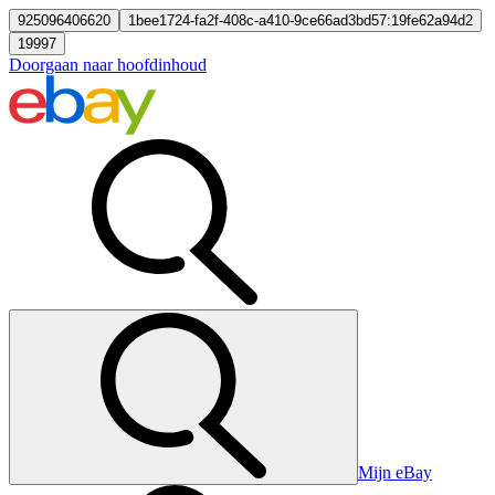
925096406620
1bee1724-fa2f-408c-a410-9ce66ad3bd57:19fe62a94d2
19997
Doorgaan naar hoofdinhoud
Mijn eBay