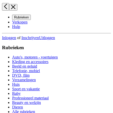
Rubrieken
Verkopen
Hulp
Inloggen
of
Inschrijven
Uitloggen
Rubrieken
Auto's, motoren - voertuigen
Kleding en accessoires
Beeld en geluid
Telefonie, mobiel
DVD, film
Verzamelingen
Huis
Sport en vakantie
Baby
Professioneel materiaal
Beauty en welzijn
Dieren
Alle rubrieken