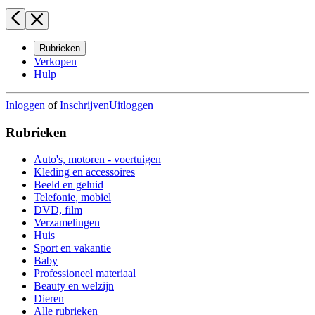
Rubrieken
Verkopen
Hulp
Inloggen
of
Inschrijven
Uitloggen
Rubrieken
Auto's, motoren - voertuigen
Kleding en accessoires
Beeld en geluid
Telefonie, mobiel
DVD, film
Verzamelingen
Huis
Sport en vakantie
Baby
Professioneel materiaal
Beauty en welzijn
Dieren
Alle rubrieken