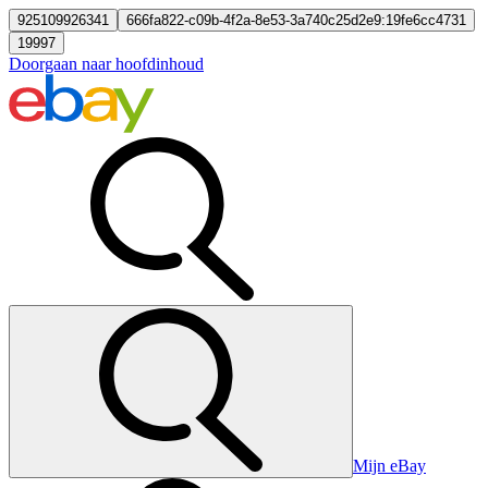
925109926341
666fa822-c09b-4f2a-8e53-3a740c25d2e9:19fe6cc4731
19997
Doorgaan naar hoofdinhoud
Mijn eBay