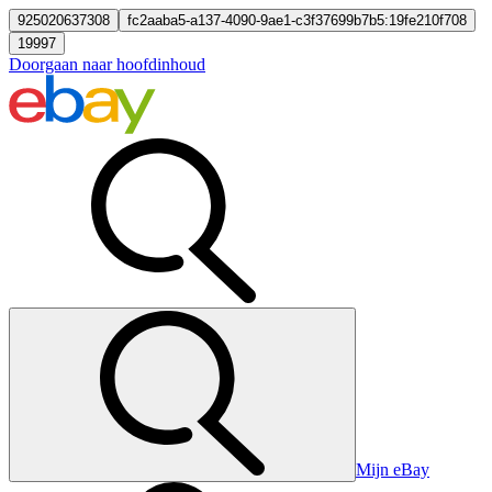
925020637308
fc2aaba5-a137-4090-9ae1-c3f37699b7b5:19fe210f708
19997
Doorgaan naar hoofdinhoud
Mijn eBay