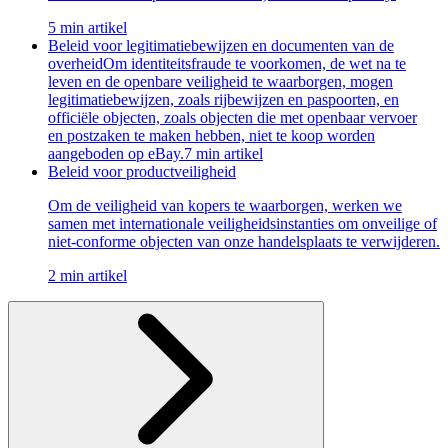
5 min artikel
Beleid voor legitimatiebewijzen en documenten van de
overheid
Om identiteitsfraude te voorkomen, de wet na te
leven en de openbare veiligheid te waarborgen, mogen
legitimatiebewijzen, zoals rijbewijzen en paspoorten, en
officiële objecten, zoals objecten die met openbaar vervoer
en postzaken te maken hebben, niet te koop worden
aangeboden op eBay.
7 min artikel
Beleid voor productveiligheid
Om de veiligheid van kopers te waarborgen, werken we
samen met internationale veiligheidsinstanties om onveilige of
niet-conforme objecten van onze handelsplaats te verwijderen.
2 min artikel