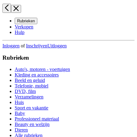
Rubrieken
Verkopen
Hulp
Inloggen
of
Inschrijven
Uitloggen
Rubrieken
Auto's, motoren - voertuigen
Kleding en accessoires
Beeld en geluid
Telefonie, mobiel
DVD, film
Verzamelingen
Huis
Sport en vakantie
Baby
Professioneel materiaal
Beauty en welzijn
Dieren
Alle rubrieken