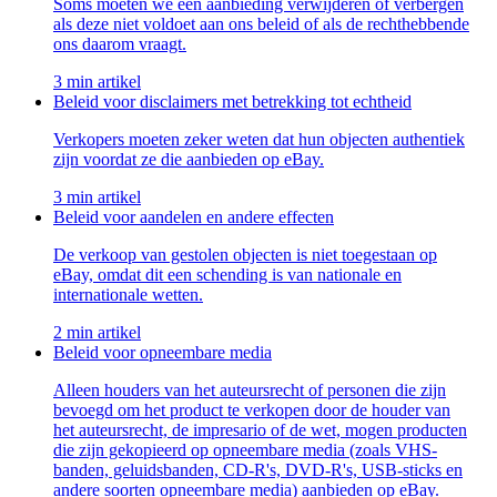
Soms moeten we een aanbieding verwijderen of verbergen
als deze niet voldoet aan ons beleid of als de rechthebbende
ons daarom vraagt.
3 min artikel
Beleid voor disclaimers met betrekking tot echtheid
Verkopers moeten zeker weten dat hun objecten authentiek
zijn voordat ze die aanbieden op eBay.
3 min artikel
Beleid voor aandelen en andere effecten
De verkoop van gestolen objecten is niet toegestaan op
eBay, omdat dit een schending is van nationale en
internationale wetten.
2 min artikel
Beleid voor opneembare media
Alleen houders van het auteursrecht of personen die zijn
bevoegd om het product te verkopen door de houder van
het auteursrecht, de impresario of de wet, mogen producten
die zijn gekopieerd op opneembare media (zoals VHS-
banden, geluidsbanden, CD-R's, DVD-R's, USB-sticks en
andere soorten opneembare media) aanbieden op eBay.