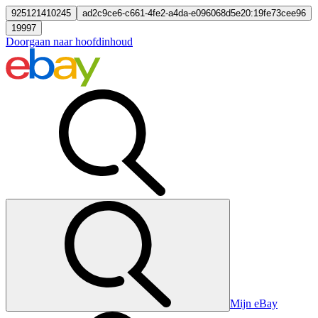
925121410245
ad2c9ce6-c661-4fe2-a4da-e096068d5e20:19fe73cee96
19997
Doorgaan naar hoofdinhoud
Mijn eBay