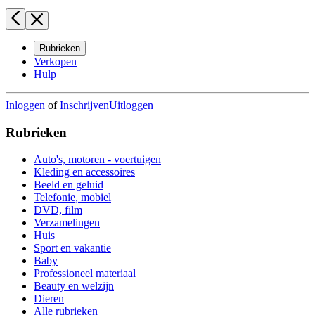
Rubrieken
Verkopen
Hulp
Inloggen
of
Inschrijven
Uitloggen
Rubrieken
Auto's, motoren - voertuigen
Kleding en accessoires
Beeld en geluid
Telefonie, mobiel
DVD, film
Verzamelingen
Huis
Sport en vakantie
Baby
Professioneel materiaal
Beauty en welzijn
Dieren
Alle rubrieken