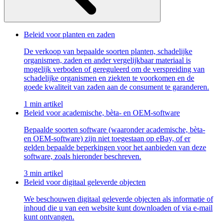
Beleid voor planten en zaden
De verkoop van bepaalde soorten planten, schadelijke
organismen, zaden en ander vergelijkbaar materiaal is
mogelijk verboden of gereguleerd om de verspreiding van
schadelijke organismen en ziekten te voorkomen en de
goede kwaliteit van zaden aan de consument te garanderen.
1 min artikel
Beleid voor academische, bèta- en OEM-software
Bepaalde soorten software (waaronder academische, bèta-
en OEM-software) zijn niet toegestaan op eBay, of er
gelden bepaalde beperkingen voor het aanbieden van deze
software, zoals hieronder beschreven.
3 min artikel
Beleid voor digitaal geleverde objecten
We beschouwen digitaal geleverde objecten als informatie of
inhoud die u van een website kunt downloaden of via e-mail
kunt ontvangen.