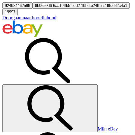
924924462588
8b0650d6-6aa1-4fb5-bcd2-19bdfb24ffba:19fdd82c4a1
19997
Doorgaan naar hoofdinhoud
Mijn eBay