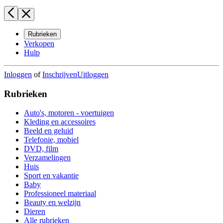
Rubrieken
Verkopen
Hulp
Inloggen
of
Inschrijven
Uitloggen
Rubrieken
Auto's, motoren - voertuigen
Kleding en accessoires
Beeld en geluid
Telefonie, mobiel
DVD, film
Verzamelingen
Huis
Sport en vakantie
Baby
Professioneel materiaal
Beauty en welzijn
Dieren
Alle rubrieken