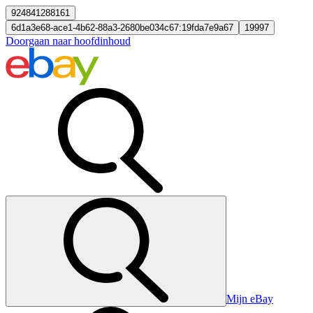
924841288161
6d1a3e68-ace1-4b62-88a3-2680be034c67:19fda7e9a67
19997
Doorgaan naar hoofdinhoud
Mijn eBay