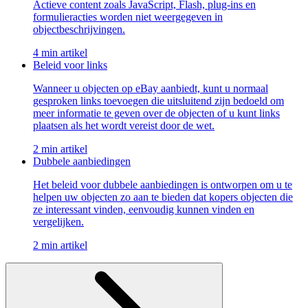
Actieve content zoals JavaScript, Flash, plug-ins en
formulieracties worden niet weergegeven in
objectbeschrijvingen.
4 min artikel
Beleid voor links
Wanneer u objecten op eBay aanbiedt, kunt u normaal
gesproken links toevoegen die uitsluitend zijn bedoeld om
meer informatie te geven over de objecten of u kunt links
plaatsen als het wordt vereist door de wet.
2 min artikel
Dubbele aanbiedingen
Het beleid voor dubbele aanbiedingen is ontworpen om u te
helpen uw objecten zo aan te bieden dat kopers objecten die
ze interessant vinden, eenvoudig kunnen vinden en
vergelijken.
2 min artikel