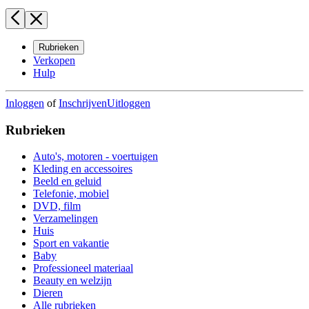
Rubrieken
Verkopen
Hulp
Inloggen
of
Inschrijven
Uitloggen
Rubrieken
Auto's, motoren - voertuigen
Kleding en accessoires
Beeld en geluid
Telefonie, mobiel
DVD, film
Verzamelingen
Huis
Sport en vakantie
Baby
Professioneel materiaal
Beauty en welzijn
Dieren
Alle rubrieken