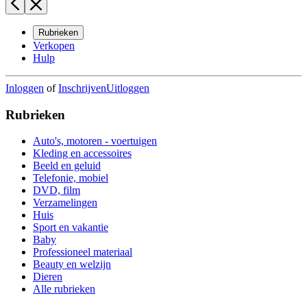
Rubrieken
Verkopen
Hulp
Inloggen
of
Inschrijven
Uitloggen
Rubrieken
Auto's, motoren - voertuigen
Kleding en accessoires
Beeld en geluid
Telefonie, mobiel
DVD, film
Verzamelingen
Huis
Sport en vakantie
Baby
Professioneel materiaal
Beauty en welzijn
Dieren
Alle rubrieken