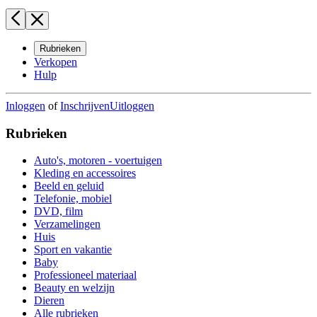
Rubrieken
Verkopen
Hulp
Inloggen
of
Inschrijven
Uitloggen
Rubrieken
Auto's, motoren - voertuigen
Kleding en accessoires
Beeld en geluid
Telefonie, mobiel
DVD, film
Verzamelingen
Huis
Sport en vakantie
Baby
Professioneel materiaal
Beauty en welzijn
Dieren
Alle rubrieken