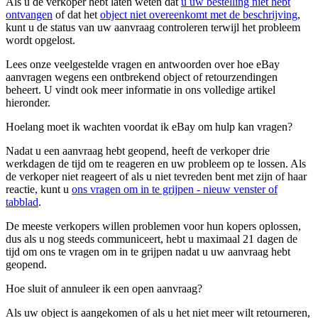
Als u de verkoper hebt laten weten dat
u uw bestelling niet hebt
ontvangen
of dat het
object niet overeenkomt met de beschrijving
,
kunt u de status van uw aanvraag controleren terwijl het probleem
wordt opgelost.
Lees onze veelgestelde vragen en antwoorden over hoe eBay
aanvragen wegens een ontbrekend object of retourzendingen
beheert. U vindt ook meer informatie in ons volledige artikel
hieronder.
Hoelang moet ik wachten voordat ik eBay om hulp kan vragen?
Nadat u een aanvraag hebt geopend, heeft de verkoper drie
werkdagen de tijd om te reageren en uw probleem op te lossen. Als
de verkoper niet reageert of als u niet tevreden bent met zijn of haar
reactie, kunt u
ons vragen om in te grijpen
- nieuw venster of
tabblad
.
De meeste verkopers willen problemen voor hun kopers oplossen,
dus als u nog steeds communiceert, hebt u maximaal 21 dagen de
tijd om ons te vragen om in te grijpen nadat u uw aanvraag hebt
geopend.
Hoe sluit of annuleer ik een open aanvraag?
Als uw object is aangekomen of als u het niet meer wilt retourneren,