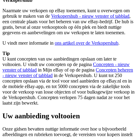
Verkopershub
Naarmate uw verkopen op eBay toenemen, kunt u overwegen om
gebruik te maken van de
Verkopershub
- nieuw venster of tabblad
,
een centrale plaats voor het beheren van uw eBay-bedrijf. De hub is
gratis, bevat al onze verkooptools op één plek en biedt nuttige
gegevens en aanbevelingen om uw verkopen te laten toenemen.
U vindt meer informatie in
ons artikel over de Verkopershub
.
Tip
U kunt concepten van uw aanbiedingen opslaan om later te
voltooien. U vindt uw concepten op de pagina
Concepten
- nieuw
venster of tabblad
in Mijn eBay of op de pagina
Concepten beheren
- nieuw venster of tabblad
in de Verkopershub. U kunt tot 250
concepten opslaan via de tool voor snel aanbieden op eBay.nl en in
de mobiele eBay-app, en tot 5000 concepten via de zakelijke tools
voor de verkoop van losse objecten of voor bulksgewijze verkoop in
de Verkopershub. Concepten verlopen 75 dagen nadat ze voor het
laatst zijn bewerkt.
Uw aanbieding voltooien
Onze gidsen bevatten nuttige informatie over hoe u bijvoorbeeld
afbeeldingen en rubrieken toevoegt, de vereisten voor kopers instelt