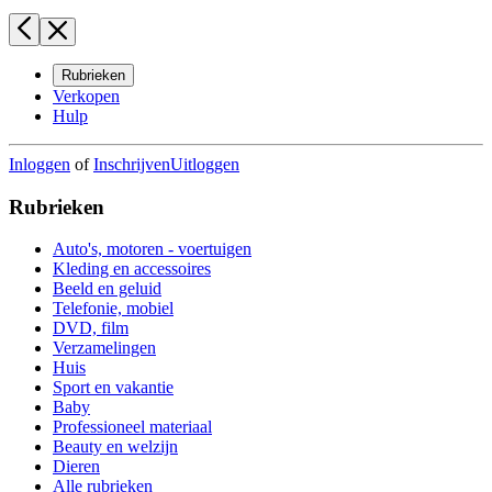
Rubrieken
Verkopen
Hulp
Inloggen
of
Inschrijven
Uitloggen
Rubrieken
Auto's, motoren - voertuigen
Kleding en accessoires
Beeld en geluid
Telefonie, mobiel
DVD, film
Verzamelingen
Huis
Sport en vakantie
Baby
Professioneel materiaal
Beauty en welzijn
Dieren
Alle rubrieken