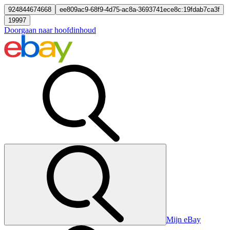
924844674668
ee809ac9-68f9-4d75-ac8a-3693741ece8c:19fdab7ca3f
19997
Doorgaan naar hoofdinhoud
Mijn eBay