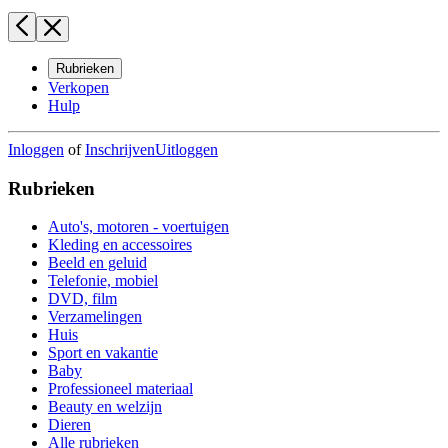
Rubrieken
Verkopen
Hulp
Inloggen
of
Inschrijven
Uitloggen
Rubrieken
Auto's, motoren - voertuigen
Kleding en accessoires
Beeld en geluid
Telefonie, mobiel
DVD, film
Verzamelingen
Huis
Sport en vakantie
Baby
Professioneel materiaal
Beauty en welzijn
Dieren
Alle rubrieken