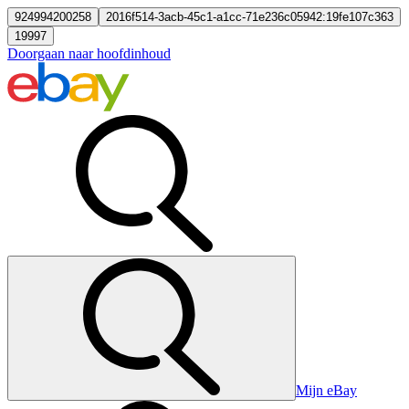
924994200258
2016f514-3acb-45c1-a1cc-71e236c05942:19fe107c363
19997
Doorgaan naar hoofdinhoud
Mijn eBay