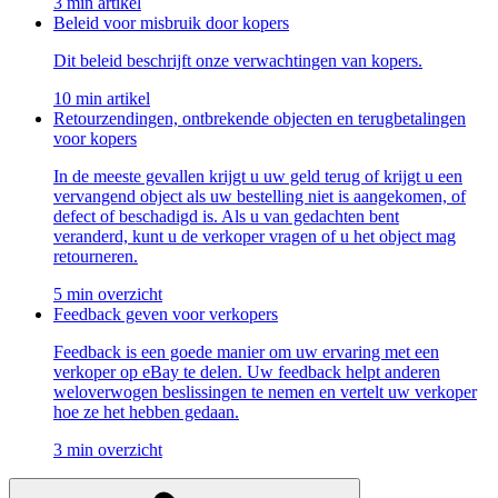
3 min artikel
Beleid voor misbruik door kopers
Dit beleid beschrijft onze verwachtingen van kopers.
10 min artikel
Retourzendingen, ontbrekende objecten en terugbetalingen
voor kopers
In de meeste gevallen krijgt u uw geld terug of krijgt u een
vervangend object als uw bestelling niet is aangekomen, of
defect of beschadigd is. Als u van gedachten bent
veranderd, kunt u de verkoper vragen of u het object mag
retourneren.
5 min overzicht
Feedback geven voor verkopers
Feedback is een goede manier om uw ervaring met een
verkoper op eBay te delen. Uw feedback helpt anderen
weloverwogen beslissingen te nemen en vertelt uw verkoper
hoe ze het hebben gedaan.
3 min overzicht