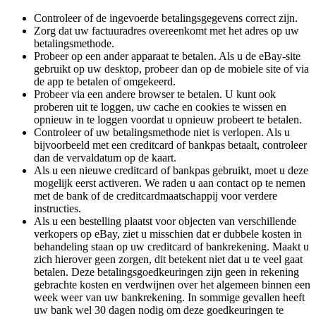
Controleer of de ingevoerde betalingsgegevens correct zijn.
Zorg dat uw factuuradres overeenkomt met het adres op uw
betalingsmethode.
Probeer op een ander apparaat te betalen. Als u de eBay-site
gebruikt op uw desktop, probeer dan op de mobiele site of via
de app te betalen of omgekeerd.
Probeer via een andere browser te betalen. U kunt ook
proberen uit te loggen, uw cache en cookies te wissen en
opnieuw in te loggen voordat u opnieuw probeert te betalen.
Controleer of uw betalingsmethode niet is verlopen. Als u
bijvoorbeeld met een creditcard of bankpas betaalt, controleer
dan de vervaldatum op de kaart.
Als u een nieuwe creditcard of bankpas gebruikt, moet u deze
mogelijk eerst activeren. We raden u aan contact op te nemen
met de bank of de creditcardmaatschappij voor verdere
instructies.
Als u een bestelling plaatst voor objecten van verschillende
verkopers op eBay, ziet u misschien dat er dubbele kosten in
behandeling staan op uw creditcard of bankrekening. Maakt u
zich hierover geen zorgen, dit betekent niet dat u te veel gaat
betalen. Deze betalingsgoedkeuringen zijn geen in rekening
gebrachte kosten en verdwijnen over het algemeen binnen een
week weer van uw bankrekening. In sommige gevallen heeft
uw bank wel 30 dagen nodig om deze goedkeuringen te