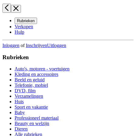
Rubrieken
Verkopen
Hulp
Inloggen
of
Inschrijven
Uitloggen
Rubrieken
Auto's, motoren - voertuigen
Kleding en accessoires
Beeld en geluid
Telefonie, mobiel
DVD, film
Verzamelingen
Huis
Sport en vakantie
Baby
Professioneel materiaal
Beauty en welzijn
Dieren
Alle rubrieken