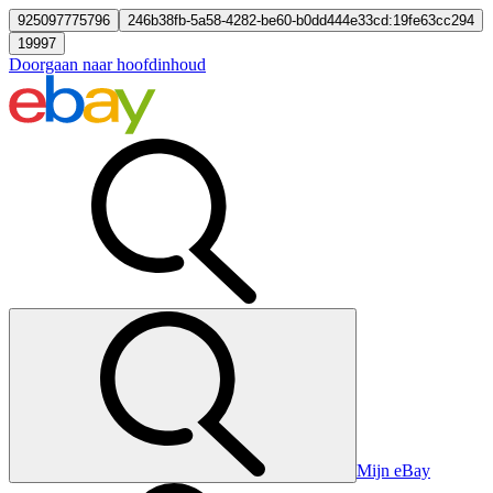
925097775796
246b38fb-5a58-4282-be60-b0dd444e33cd:19fe63cc294
19997
Doorgaan naar hoofdinhoud
Mijn eBay