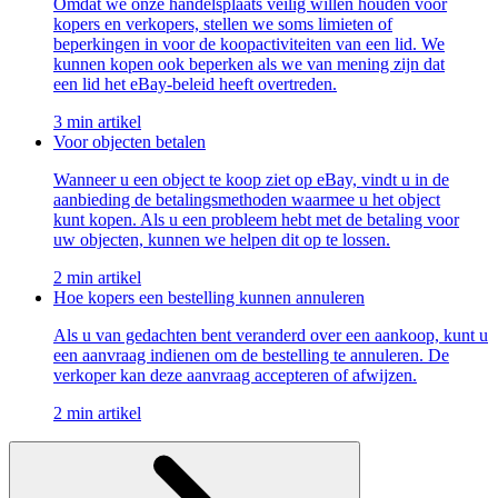
Omdat we onze handelsplaats veilig willen houden voor
kopers en verkopers, stellen we soms limieten of
beperkingen in voor de koopactiviteiten van een lid. We
kunnen kopen ook beperken als we van mening zijn dat
een lid het eBay-beleid heeft overtreden.
3 min artikel
Voor objecten betalen
Wanneer u een object te koop ziet op eBay, vindt u in de
aanbieding de betalingsmethoden waarmee u het object
kunt kopen. Als u een probleem hebt met de betaling voor
uw objecten, kunnen we helpen dit op te lossen.
2 min artikel
Hoe kopers een bestelling kunnen annuleren
Als u van gedachten bent veranderd over een aankoop, kunt u
een aanvraag indienen om de bestelling te annuleren. De
verkoper kan deze aanvraag accepteren of afwijzen.
2 min artikel